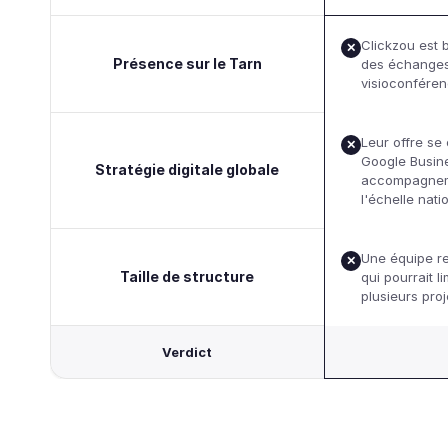
Clickzou est 
✕
Présence sur le Tarn
des échanges 
visioconféren
Leur offre se
✕
Google Busine
Stratégie digitale globale
accompagnemen
l'échelle nati
Une équipe re
✕
Taille de structure
qui pourrait li
plusieurs proj
Verdict