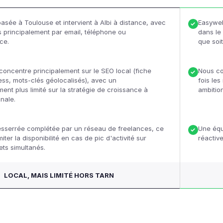
basée à Toulouse et intervient à Albi à distance, avec
Easyweb
✓
principalement par email, téléphone ou
dans le
ce.
que soit
 concentre principalement sur le SEO local (fiche
Nous co
✓
ss, mots-clés géolocalisés), avec un
fois les
t plus limité sur la stratégie de croissance à
ambitio
onale.
sserrée complétée par un réseau de freelances, ce
Une équ
✓
miter la disponibilité en cas de pic d'activité sur
réactive
ets simultanés.
LOCAL, MAIS LIMITÉ HORS TARN