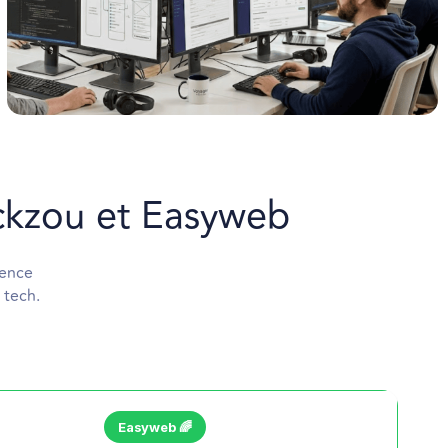
ickzou et Easyweb
gence
 tech.
Easyweb 🌈