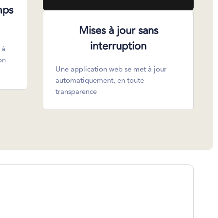
mps
Mises à jour sans
interruption
 à
on
Une application web se met à jour
automatiquement, en toute
transparence