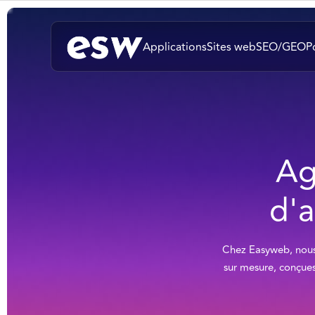
Applications
Sites web
SEO/GEO
P
Ag
d'a
Chez Easyweb, nous 
sur mesure, conçues