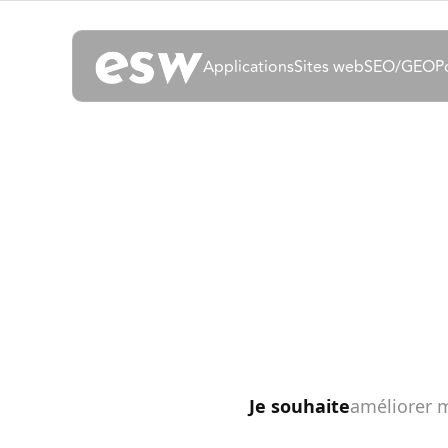
Applications
Sites web
SEO/GEO
P
Je souhaite
automatise