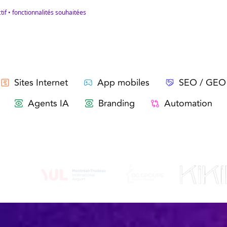
ectif • fonctionnalités souhaitées
us avons terminé
+80 projets.
Que souhaitez-vous crée
Sites Internet
App mobiles
SEO / GEO
Agents IA
Branding
Automation
Ils nous ont fait confiance pour leur projet. Et vous ?