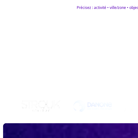
Précisez : activité • ville/zone • obj
No