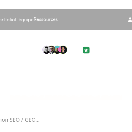
Ressources
ortfolio
L'équipe
Votre agence d’excellence
Créons votre proje
Web, Mobile, IA
r mes leads et relances…