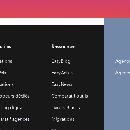
utiles
Ressources
Présen
ations
EasyBlog
Agenc
Web
EasyActus
Agenc
cations
EasyNews
Télé
opeurs dédiés
Comparatif outils
grat
ing digital
Livrets Blancs
ratif agences
Migrations