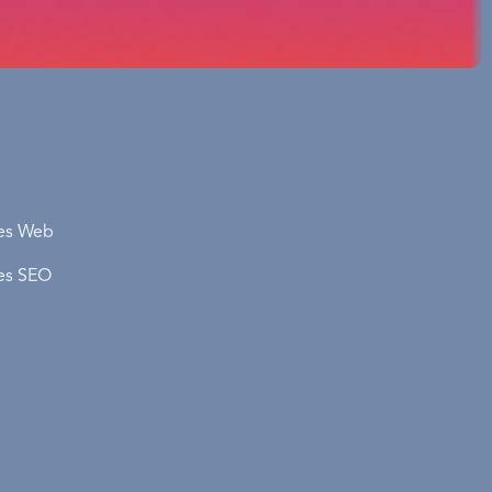
ce
Nous contacter
Prenez contact avec l'un de nos
es Web
bureaux dans nos différentes
es SEO
villes.
Tel :
+33 7 56 81 51 46
Mail :
contact@easyweb-
charger
uitement
agency.fr