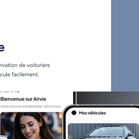
e
vation de voituriers
icule facilement.