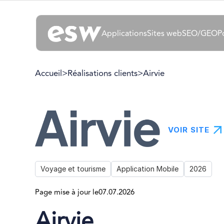
Applications
Sites web
SEO/GEO
P
Accueil
>
Réalisations clients
>
Airvie
VOIR SITE
Voyage et tourisme
Application Mobile
2026
Page mise à jour le
07.07.2026
Airvie