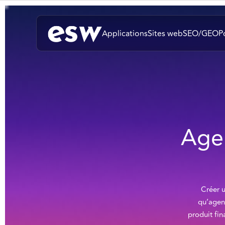
Applications
Sites web
SEO/GEO
P
Age
Créer u
qu’agen
produit fin