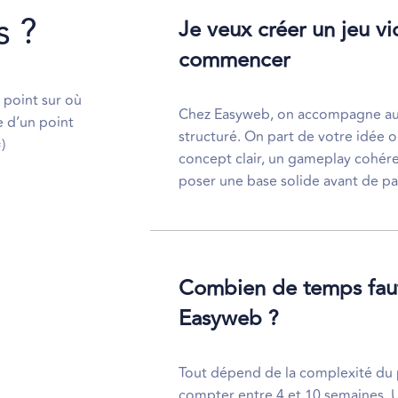
s ?
Je veux créer un jeu vi
commencer
 point sur où
Chez Easyweb, on accompagne auss
e d’un point
structuré. On part de votre idée o
)
concept clair, un gameplay cohérent
poser une base solide avant de p
Combien de temps faut-
Easyweb ?
Tout dépend de la complexité du p
compter entre 4 et 10 semaines. 