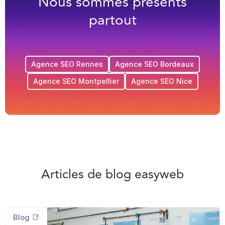
Nous sommes présents
partout
Agence SEO Rennes
Agence SEO Bordeaux
Agence SEO Montpellier
Agence SEO Nice
Articles de blog easyweb
Blog 📑