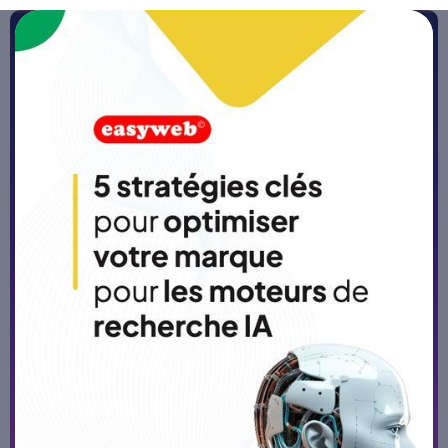
Accueil
>
Blog
Les outils No-code et Low-
code : leviers pour faciliter
l'automatisation des
processus
Publié le
27/4/26
-
5 min