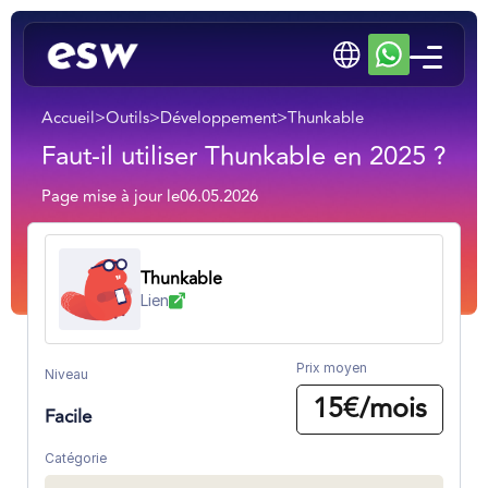
Accueil
>
Outils
>
Développement
>
Thunkable
Faut-il utiliser Thunkable en 2025 ?
Page mise à jour le
06.05.2026
Thunkable
Lien
Prix moyen
Niveau
15€/mois
Facile
Catégorie