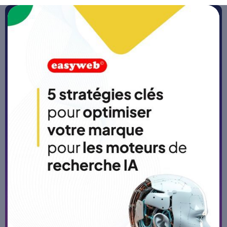
Accueil
>
Blog
Quels éléments influencent le
prix d’une refonte de site web
?
Publié le
27/4/26
-
5 min