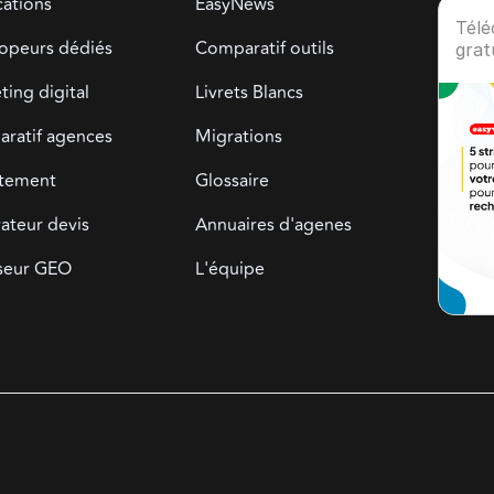
cations
EasyNews
Télé
opeurs dédiés
Comparatif outils
grat
ing digital
Livrets Blancs
ratif agences
Migrations
tement
Glossaire
ateur devis
Annuaires d'agenes
seur GEO
L'équipe