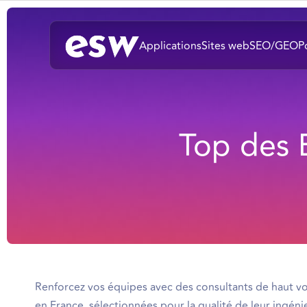
Applications
Sites web
SEO/GEO
P
Top des 
Renforcez vos équipes avec des consultants de haut v
en France, sélectionnées pour la qualité de leur ingénie