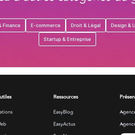
& Finance
E-commerce
Droit & Légal
Design & 
Startup & Entreprise
utiles
Ressources
Présen
ations
EasyBlog
Agenc
Web
EasyActus
Agenc