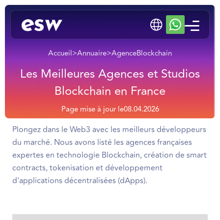
Accueil
>
Annuaire
>
Agence
Blockchain
Les Meilleures Agences et Studios
Blockchain en France
Page mise à jour le
08.04.2026
Plongez dans le Web3 avec les meilleurs développeurs
du marché. Nous avons listé les agences françaises
expertes en technologie Blockchain, création de smart
contracts, tokenisation et développement
d'applications décentralisées (dApps).