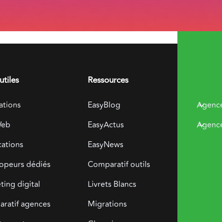
utiles
Ressources
Présen
ations
EasyBlog
Agenc
Web
EasyActus
Agenc
cations
EasyNews
Télé
opeurs dédiés
Comparatif outils
grat
ing digital
Livrets Blancs
ratif agences
Migrations