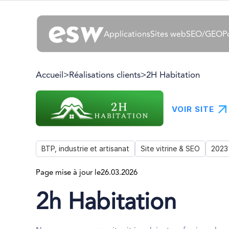
Applications
Sites web
SEO/GEO
P
Accueil
>
Réalisations clients
>
2H Habitation
VOIR SITE
BTP, industrie et artisanat
Site vitrine & SEO
2023
Page mise à jour le
26.03.2026
2h Habitation