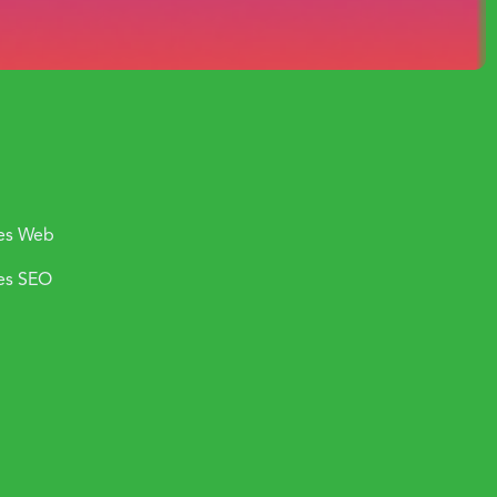
ce
Nous contacter
Prenez contact avec l'un de nos
es Web
bureaux dans nos différentes
es SEO
villes.
Tel :
+33 7 56 81 51 46
Mail :
contact@easyweb-
charger
uitement
agency.fr