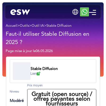
Accueil
>
Outils
>
Outil IA
>
Stable Diffusion
Faut-il utiliser Stable Diffusion en
2025 ?
Page mise à jour le
06.05.2026
Stable Diffusion
Lien
Prix moyen
Niveau
Gratuit (open source) /
offres payantes selon
Modéré
fournisseurs