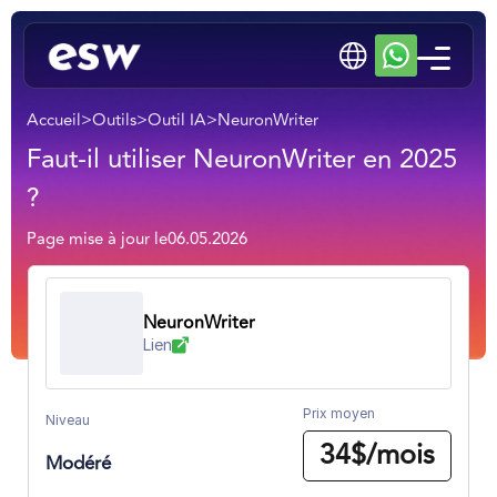
Accueil
>
Outils
>
Outil IA
>
NeuronWriter
Faut-il utiliser NeuronWriter en 2025
?
Page mise à jour le
06.05.2026
NeuronWriter
Lien
Prix moyen
Niveau
34$/mois
Modéré