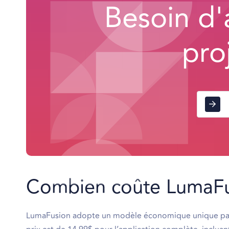
Besoin d'
pro
Combien coûte LumaFu
LumaFusion adopte un modèle économique unique par ac