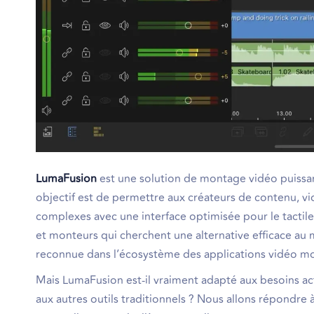
LumaFusion
est une solution de montage vidéo puissan
objectif est de permettre aux créateurs de contenu, vi
complexes avec une interface optimisée pour le tactile
et monteurs qui cherchent une alternative efficace au
reconnue dans l’écosystème des applications vidéo mo
Mais LumaFusion est-il vraiment adapté aux besoins act
aux autres outils traditionnels ? Nous allons répondre à