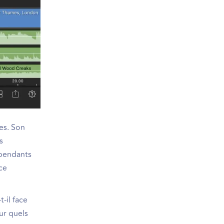
es. Son
s
épendants
ce
-il face
ur quels