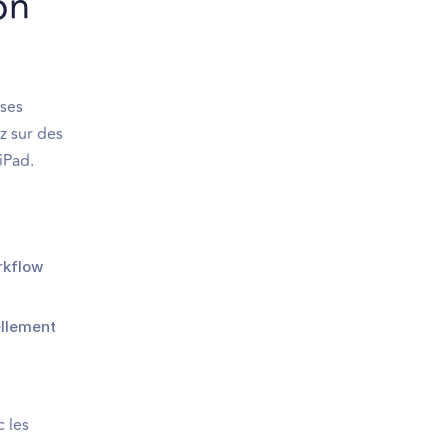
on
 ses
z sur des
iPad.
rkflow
ellement
c les