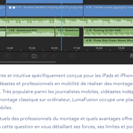
te et intuitive spécifiquement conçue pour les iPads et iPhon
déastes et professionnels en mobilité de réaliser des montage
. Très populaire parmi les journalistes mobiles, vidéastes ind
 montage classique sur ordinateur, LumaFusion occupe une pla
biles.
uels des professionnels du montage et quels avantages offre-t
 cette question en vous détaillant ses forces, ses limites et po