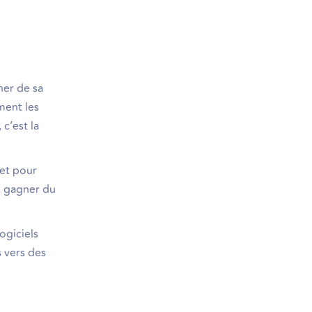
ner de sa
ment les
c’est la
let pour
e gagner du
ogiciels
s vers des