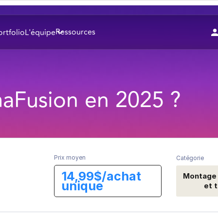
Ressources
ortfolio
L'équipe
umaFusion en 2025 ?
Prix moyen
Catégorie
14,99$/achat
Montage 
unique
et 