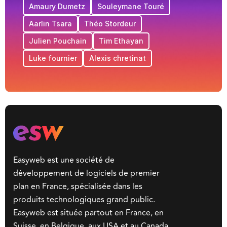
Amaury Dumetz
Souleymane Touré
Aarlin Tsara
Théo Stordeur
Julien Pouchain
Tim Ethayan
Luke fournier
Alexis chretinat
Easyweb est une société de
développement de logiciels de premier
plan en France, spécialisée dans les
produits technologiques grand public.
Easyweb est située partout en France, en
Suisse, en Belgique, aux USA et au Canada.