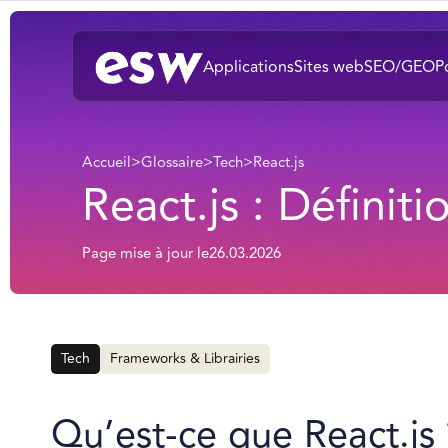
Applications
Sites web
SEO/GEO
P
Accueil
>
Glossaire
>
Tech
>
React.js
React.js : Définiti
Page mise à jour le
26.03.2026
Tech
Frameworks & Librairies
Qu’est-ce que React.js 