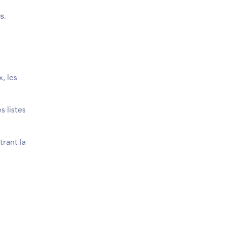
s.
, les
 listes
rant la