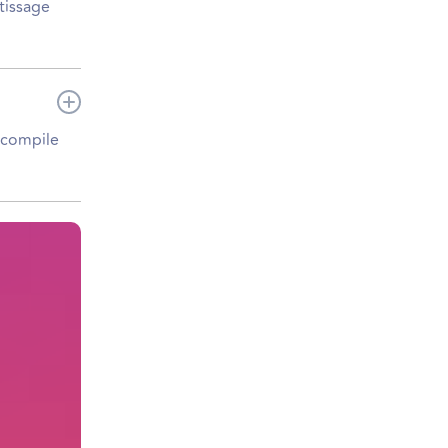
tissage
s compile