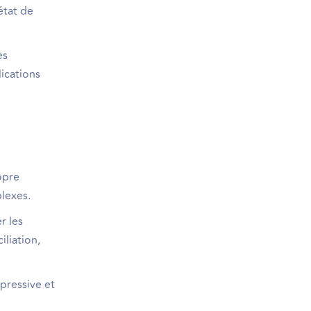
état de
es
lications
opre
lexes.
r les
liation,
pressive et