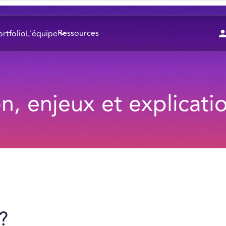
Ressources
ortfolio
L'équipe
on, enjeux et explicati
?