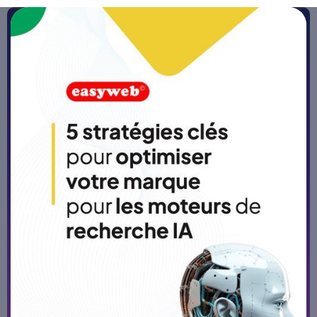
Accueil
>
Blog
Comment mettre en place un
agent IA en entreprise :
méthode, outils et bonnes
pratiques
Publié le
27/4/26
-
5 min