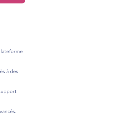
 plateforme
cès à des
 support
avancés.