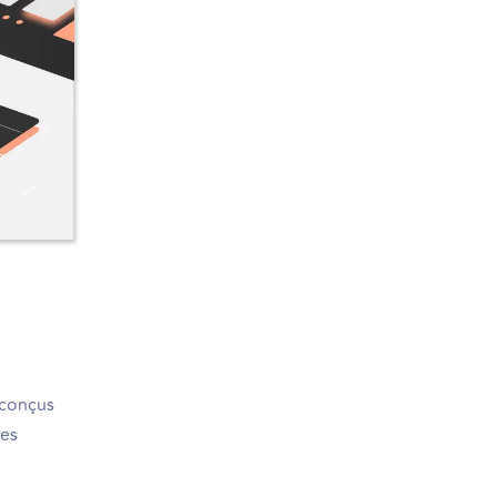
éconçus
les