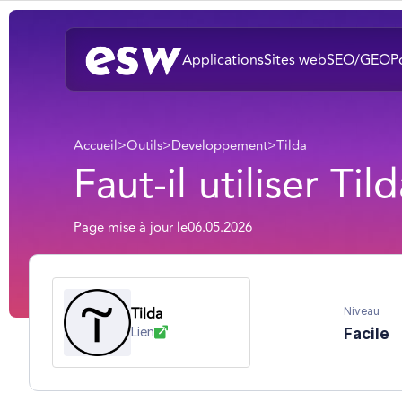
Applications
Sites web
SEO/GEO
P
Accueil
>
Outils
>
Developpement
>
Tilda
Faut-il utiliser Ti
Page mise à jour le
06.05.2026
Tilda
Niveau
Lien
Facile