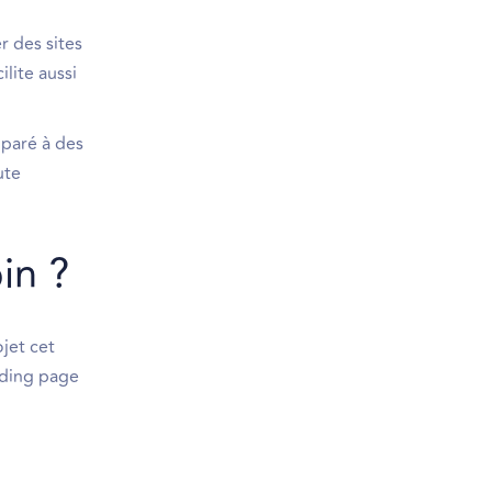
r des sites
lite aussi
mparé à des
ute
in ?
ojet cet
anding page