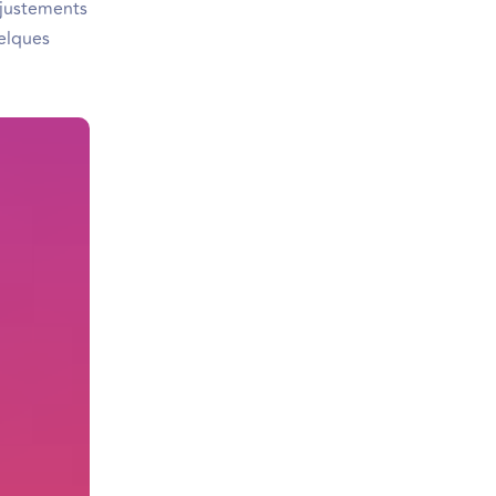
 ajustements
uelques