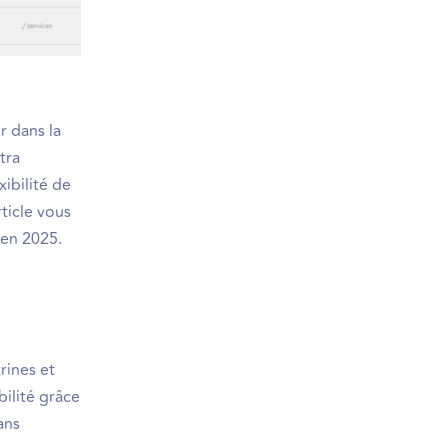
r dans la
tra
ibilité de
ticle vous
 en 2025.
rines et
bilité grâce
ans