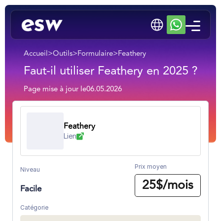
Accueil
>
Outils
>
Formulaire
>
Feathery
Faut-il utiliser Feathery en 2025 ?
Page mise à jour le
06.05.2026
Feathery
Lien
Prix moyen
Niveau
25$/mois
Facile
Catégorie