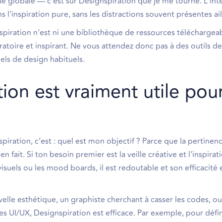
ue globale — c'est sur Designspiration que je me tourne. L'int
inspiration pure, sans les distractions souvent présentes ail
nspiration n'est ni une bibliothèque de ressources téléchargeab
atoire et inspirant. Ne vous attendez donc pas à des outils d
iels de design habituels.
ion est vraiment utile pou
spiration, c’est : quel est mon objectif ? Parce que la pertinen
ait. Si ton besoin premier est la veille créative et l'inspirat
visuels ou les mood boards, il est redoutable et son efficacité 
velle esthétique, un graphiste cherchant à casser les codes, 
UI/UX, Designspiration est efficace. Par exemple, pour défini