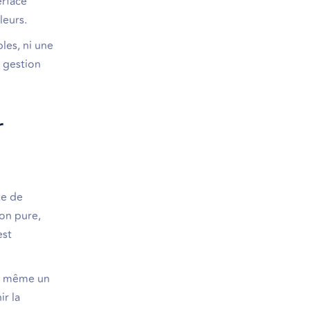
erface
leurs.
les, ni une
e gestion
r
ce de
ion pure,
est
ou même un
r la