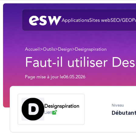
Applications
Sites web
SEO/GEO
P
Accueil
>
Outils
>
Design
>
Designspiration
Faut-il utiliser D
Page mise à jour le
06.05.2026
Designspiration
Niveau
Lien
Débutan