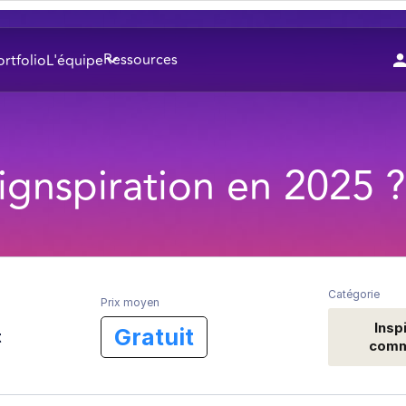
Ressources
ortfolio
L'équipe
esignspiration en 2025 ?
Catégorie
Prix moyen
Insp
Gratuit
t
comm