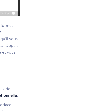
teformes
t
 qu'il vous
ons… Depuis
e et vous
lux de
ptionnelle
.
terface