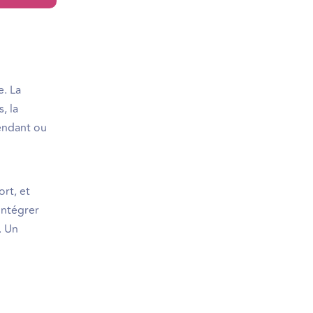
e. La
, la
pendant ou
ort, et
 intégrer
. Un