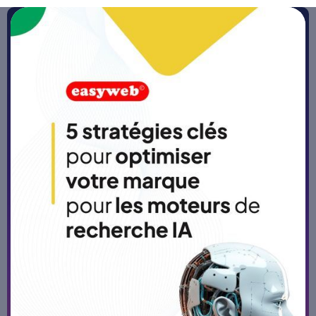
Accueil
>
Blog
Site web, PWA ou application
native : que choisir selon vos
besoins ?
Publié le
27/4/26
-
5 min