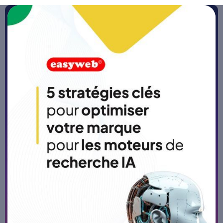
Accueil
>
Blog
Application mobile en 2025 :
pourquoi se lancer ?
Publié le
27/4/26
-
5 min