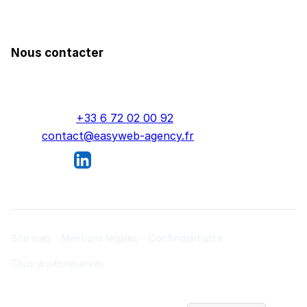
Prendre RDV
Nous contacter
Prenez contact avec l'un de nos bureaux dans nos
différentes villes.
Téléphone :
+33 6 72 02 00 92
Mail :
contact@easyweb-agency.fr
Nous suivre
Site map
Mentions légales
Confindentialité
Tous droits réservés