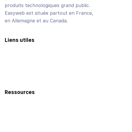
produits technologiques grand public.
Easyweb est située partout en France,
en Allemagne et au Canada.
Liens utiles
Réalisations
Avis clients
Faire un devis
Ressources
FAQ
L'agence
Méthodologie