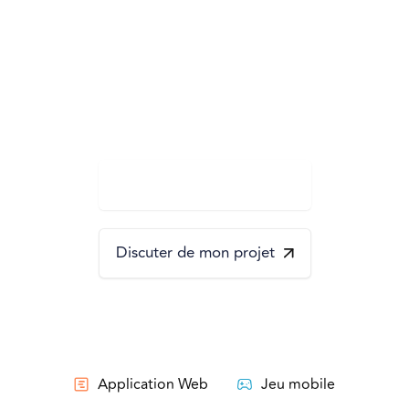
Nous concevons des applications
web et mobiles sur mesure.
Bénéficiez de l'accompagnement de
notre équipe de 30 experts en
développement, IA et design.
Demander un devis
Discuter de mon projet
Nous avons terminé
+80 projets.
Que souhaitez-vous créer ?
Application Web
Jeu mobile