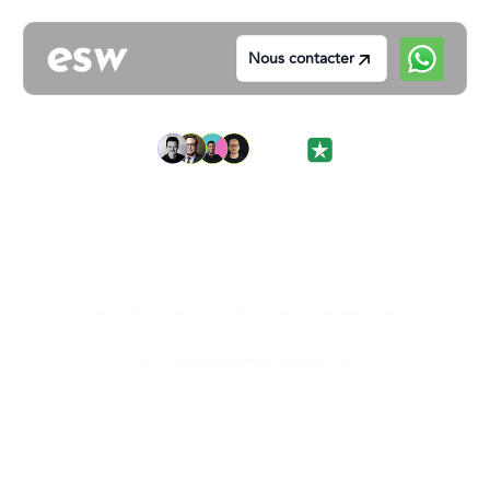
Nous contacter
Votre agence d’excellence
Développement
d'
Application web
& mobile
sur-mesure et clé
en main