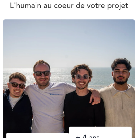
L'humain au coeur de votre projet
Demander un devis
Dem
+ 4 ans